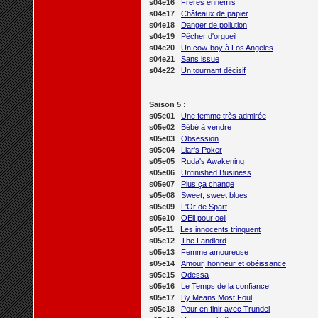
s04e16
Frères ennemis
s04e17
Châteaux de papier
s04e18
Danger de pollution
s04e19
Pêcher d'orgueil
s04e20
Un cow-boy à Los Angeles
s04e21
Sans issue
s04e22
Un tournant décisif
Saison 5 :
s05e01
Une femme très admirée
s05e02
Bébé à vendre
s05e03
Obsession
s05e04
Liar's Poker
s05e05
Ruda's Awakening
s05e06
Unfinished Business
s05e07
Plus ça change
s05e08
Sweet, sweet blues
s05e09
L'Or de Spart
s05e10
OEil pour oeil
s05e11
Les innocents trinquent
s05e12
The Landlord
s05e13
Femme amoureuse
s05e14
Amour, honneur et obéissance
s05e15
Odessa
s05e16
Le Temps de la confiance
s05e17
By Means Most Foul
s05e18
Pour en finir avec Trundel