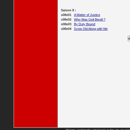
Saison 8 :
s08e01
A Matter of Justice
s08e02
Who Was Geli Bendl ?
s08e03
By Duty Bound
s08e04
Grow Old Along with Me