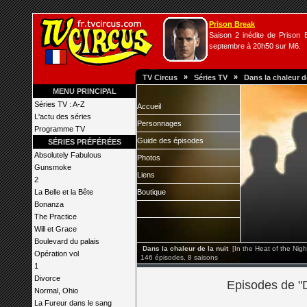
Prison Break
Saison 2 inédite de Prison B
septembre à 20h50 sur M6.
»
»
TV Circus
Séries TV
Dans la chaleur d
MENU PRINCIPAL
Séries TV : A-Z
Accueil
L'actu des séries
Personnages
Programme TV
Guide des épisodes
SÉRIES PRÉFÉRÉES
Absolutely Fabulous
Photos
Gunsmoke
Liens
2
La Belle et la Bête
Boutique
Bonanza
The Practice
Will et Grace
Boulevard du palais
Dans la chaleur de la nuit
[In the Heat of the Nigh
Opération vol
146 épisodes, 8 saisons
1
Divorce
Episodes de "D
Normal, Ohio
La Fureur dans le sang