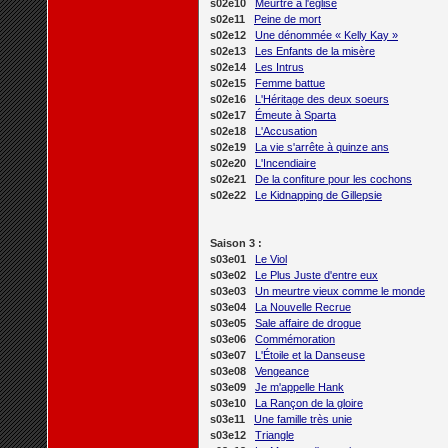
s02e10
Meurtre à l'église
s02e11
Peine de mort
s02e12
Une dénommée « Kelly Kay »
s02e13
Les Enfants de la misère
s02e14
Les Intrus
s02e15
Femme battue
s02e16
L'Héritage des deux soeurs
s02e17
Émeute à Sparta
s02e18
L'Accusation
s02e19
La vie s'arrête à quinze ans
s02e20
L'Incendiaire
s02e21
De la confiture pour les cochons
s02e22
Le Kidnapping de Gillepsie
Saison 3 :
s03e01
Le Viol
s03e02
Le Plus Juste d'entre eux
s03e03
Un meurtre vieux comme le monde
s03e04
La Nouvelle Recrue
s03e05
Sale affaire de drogue
s03e06
Commémoration
s03e07
L'Étoile et la Danseuse
s03e08
Vengeance
s03e09
Je m'appelle Hank
s03e10
La Rançon de la gloire
s03e11
Une famille très unie
s03e12
Triangle