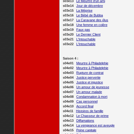
s03e13
Le Meurtre d'un ami
s03e14
Jour de décembre
s03e15
La Méprise
s03e16
Le Bébé de Bubba
s03e17
La Caravane des élus
s03e18
Une femme en colère
s03e19
Faux pas
s03e20
Le Dernier Client
s03e21
L'Intouchable
s03e22
L'Intouchable
Saison 4 :
s04e01
Meurtre à Philadelphie
s04e02
Meurtre à Philadelphie
s04e03
Rupture de contrat
s04e04
Justice pervertie
s04e05
Justice et injustice
s04e06
Un amour de jeunesse
s04e07
Un amour malade
s04e08
Condamnation à mort
s04e09
Cas personnel
s04e10
Accord final
s04e11
Histoires de famille
s04e12
Le Chasseur de prime
s04e13
Diffamations
s04e14
La vengeance est aveugle
s04e15
Peine capitale