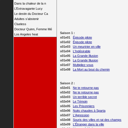
Dans la chaleur de la n
L’Extravagante Lucy
Le destin du Docteur Ca
Adultes s’abstenir
Clueless
Docteur Quinn, Femme Mé
Saison 1 :
Los Angeles heat
s01e01
Épisode pilote
s01e02
Épisode pilote
s01e03
Un meurtrier en ville
s01e04
L'Indésirable
s01e05
La Grande Illusion
s01e06
La Grande Illusion
s01e07
Multipliez-vous
s01e08
La Mort au bout du chemin
Saison 2 :
s02e01
Ne te retourne pas
s02e02
Ne te retourne pas
s02e03
Un terrible secret
s02e04
Le Témoin
s02e05
Les Prisonniers
s02e06
Nuits chaudes à Sparta
s02e07
L'Agression
s02e08
Souris des villes et rat des champs
s02e09
L'Étranger dans la ville