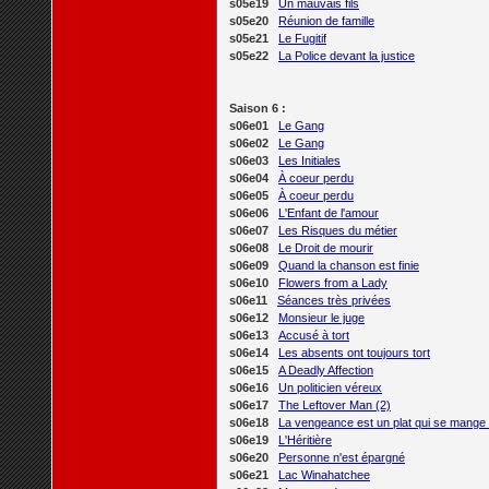
s05e19
Un mauvais fils
s05e20
Réunion de famille
s05e21
Le Fugitif
s05e22
La Police devant la justice
Saison 6 :
s06e01
Le Gang
s06e02
Le Gang
s06e03
Les Initiales
s06e04
À coeur perdu
s06e05
À coeur perdu
s06e06
L'Enfant de l'amour
s06e07
Les Risques du métier
s06e08
Le Droit de mourir
s06e09
Quand la chanson est finie
s06e10
Flowers from a Lady
s06e11
Séances très privées
s06e12
Monsieur le juge
s06e13
Accusé à tort
s06e14
Les absents ont toujours tort
s06e15
A Deadly Affection
s06e16
Un politicien véreux
s06e17
The Leftover Man (2)
s06e18
La vengeance est un plat qui se mange 
s06e19
L'Héritière
s06e20
Personne n'est épargné
s06e21
Lac Winahatchee