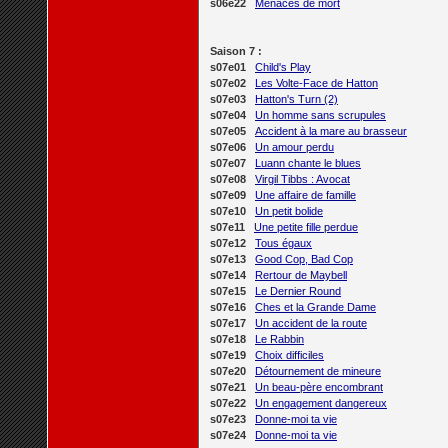
s06e22
Menaces de mort
Saison 7 :
s07e01
Child's Play
s07e02
Les Volte-Face de Hatton
s07e03
Hatton's Turn (2)
s07e04
Un homme sans scrupules
s07e05
Accident à la mare au brasseur
s07e06
Un amour perdu
s07e07
Luann chante le blues
s07e08
Virgil Tibbs : Avocat
s07e09
Une affaire de famille
s07e10
Un petit bolide
s07e11
Une petite fille perdue
s07e12
Tous égaux
s07e13
Good Cop, Bad Cop
s07e14
Rertour de Maybell
s07e15
Le Dernier Round
s07e16
Ches et la Grande Dame
s07e17
Un accident de la route
s07e18
Le Rabbin
s07e19
Choix difficiles
s07e20
Détournement de mineure
s07e21
Un beau-père encombrant
s07e22
Un engagement dangereux
s07e23
Donne-moi ta vie
s07e24
Donne-moi ta vie