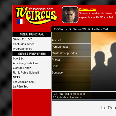
Prison Break
Saison 2 inédite de Prison B
septembre à 20h50 sur M6.
»
»
TV Circus
Séries TV
Le Père Ted
MENU PRINCIPAL
Séries TV : A-Z
Accueil
L'actu des séries
Personnages
Programme TV
Guide des épisodes
SÉRIES PRÉFÉRÉES
M.A.S.H.
Photos
Absolutely Fabulous
Liens
George Lopez
R.I.S. Police Scientifi
Boutique
NCIS
Los Angeles heat
Le Père Ted
Le Père Ted
[Father Ted]
25 épisodes, 3 saisons
Le Père