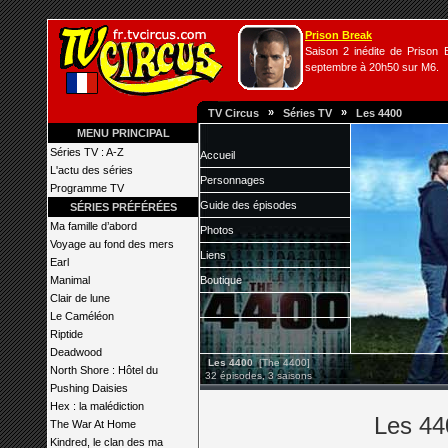
Prison Break
Saison 2 inédite de Prison B
septembre à 20h50 sur M6.
»
»
TV Circus
Séries TV
Les 4400
MENU PRINCIPAL
Séries TV : A-Z
Accueil
L'actu des séries
Personnages
Programme TV
Guide des épisodes
SÉRIES PRÉFÉRÉES
Ma famille d’abord
Photos
Voyage au fond des mers
Liens
Earl
Manimal
Boutique
Clair de lune
Le Caméléon
Riptide
Deadwood
Les 4400
[The 4400]
North Shore : Hôtel du
32 épisodes, 3 saisons
Pushing Daisies
Hex : la malédiction
Les 440
The War At Home
Kindred, le clan des ma