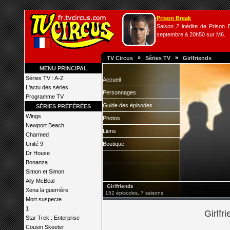
Prison Break
Saison 2 inédite de Prison B
septembre à 20h50 sur M6.
»
»
TV Circus
Séries TV
Girlfriends
MENU PRINCIPAL
Séries TV : A-Z
Accueil
L'actu des séries
Personnages
Programme TV
Guide des épisodes
SÉRIES PRÉFÉRÉES
Wings
Photos
Newport Beach
Liens
Charmed
Unité 9
Boutique
Dr House
Bonanza
Simon et Simon
Ally McBeal
Girlfriends
Xena la guerrière
152 épisodes, 7 saisons
Mort suspecte
1
Girlfri
Star Trek : Enterprise
Cousin Skeeter