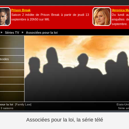
Prison Break
Veronica M
Saison 2 inédite de Prison Break à partir de jeudi 13
Du lundi a
septembre à 20h50 sur M6.
enquêtes de
septembre.
»
»
Séries TV
Associées pour la loi
isodes
ur la loi
[Family Law]
Etats-Un
 3 saisons
Série a
Associées pour la loi, la série télé