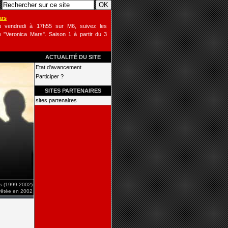
ars
u vendredi à 17h55 sur M6, suivez les
 "Veronica Mars". Saison 1 à partir du 3
ACTUALITÉ DU SITE
Etat d'avancement
Participer ?
SITES PARTENAIRES
sites partenaires
is (1999-2002)
rrêtée en 2002