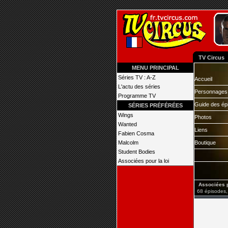
TV Circus
MENU PRINCIPAL
Séries TV : A-Z
Accueil
L'actu des séries
Personnages
Programme TV
Guide des ép
SÉRIES PRÉFÉRÉES
Wings
Photos
Wanted
Liens
Fabien Cosma
Malcolm
Boutique
Student Bodies
Associées pour la loi
Associées po
68 épisodes,