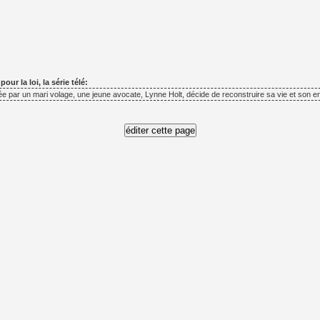
our la loi, la série télé:
 par un mari volage, une jeune avocate, Lynne Holt, décide de reconstruire sa vie et son ent