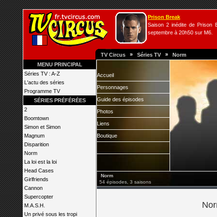
Prison Break
Saison 2 inédite de Prison B
septembre à 20h50 sur M6.
»
»
TV Circus
Séries TV
Norm
MENU PRINCIPAL
Séries TV : A-Z
Accueil
L'actu des séries
Personnages
Programme TV
Guide des épisodes
SÉRIES PRÉFÉRÉES
2
Photos
Boomtown
Liens
Simon et Simon
Magnum
Boutique
Disparition
Norm
La loi est la loi
Head Cases
Norm
Girlfriends
54 épisodes, 3 saisons
Cannon
Supercopter
Norm
M.A.S.H.
Un privé sous les tropi