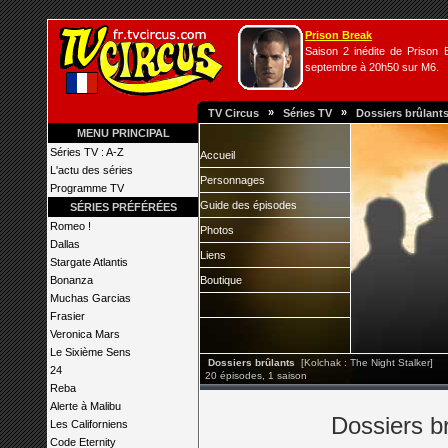
Prison Break
Saison 2 inédite de Prison B
septembre à 20h50 sur M6.
»
»
TV Circus
Séries TV
Dossiers brûlant
MENU PRINCIPAL
Séries TV : A-Z
Accueil
L'actu des séries
Personnages
Programme TV
Guide des épisodes
SÉRIES PRÉFÉRÉES
Romeo !
Photos
Dallas
Liens
Stargate Atlantis
Bonanza
Boutique
Muchas Garcias
Frasier
Veronica Mars
Le Sixième Sens
Dossiers brûlants
[Kolchak : The Night Stalker]
24
20 épisodes, 1 saison
Reba
Alerte à Malibu
Dossiers br
Les Californiens
Code Eternity