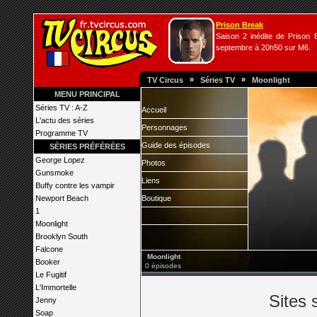
Prison Break
Saison 2 inédite de Prison B
septembre à 20h50 sur M6.
»
»
TV Circus
Séries TV
Moonlight
MENU PRINCIPAL
Séries TV : A-Z
Accueil
L'actu des séries
Personnages
Programme TV
Guide des épisodes
SÉRIES PRÉFÉRÉES
George Lopez
Photos
Gunsmoke
Liens
Buffy contre les vampir
Newport Beach
Boutique
1
Moonlight
Brooklyn South
Falcone
Moonlight
Booker
0 épisodes
Le Fugitif
L'Immortelle
Sites 
Jenny
Soap