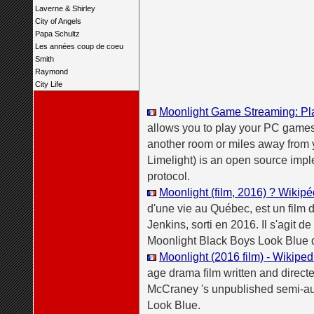
Laverne & Shirley
City of Angels
Papa Schultz
Les années coup de coeu
Smith
Raymond
City Life
Moonlight Game Streaming: P
allows you to play your PC games
another room or miles away from y
Limelight) is an open source im
protocol.
Moonlight (film, 2016) ? Wikipé
d'une vie au Québec, est un film d
Jenkins, sorti en 2016. Il s'agit de
Moonlight Black Boys Look Blue d
Moonlight (2016 film) - Wikiped
age drama film written and direct
McCraney 's unpublished semi-au
Look Blue.