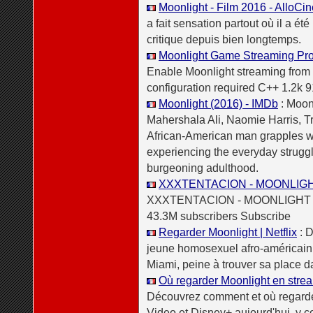
Moonlight - Film 2016 - AlloCin
a fait sensation partout où il a ét
critique depuis bien longtemps.
Moonlight Game Streaming Proj
Enable Moonlight streaming from 
configuration required C++ 1.2k 9
Moonlight (2016) - IMDb
: Moonl
Mahershala Ali, Naomie Harris, T
African-American man grapples wit
experiencing the everyday strugg
burgeoning adulthood.
XXXTENTACION - MOONLIGHT
XXXTENTACION - MOONLIGHT 
43.3M subscribers Subscribe
Regarder Moonlight | Netflix
: D
jeune homosexuel afro-américain,
Miami, peine à trouver sa place 
Où regarder Moonlight en strea
Découvrez comment et où regarder
Video et Disney+ aujourd'hui, y co