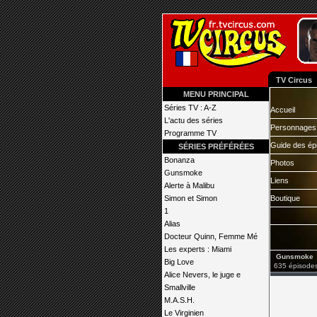
TV Circus
MENU PRINCIPAL
Séries TV : A-Z
Accueil
L'actu des séries
Personnages
Programme TV
Guide des ép
SÉRIES PRÉFÉRÉES
Bonanza
Photos
Gunsmoke
Liens
Alerte à Malibu
Simon et Simon
Boutique
1
Alias
Docteur Quinn, Femme Mé
Les experts : Miami
Gunsmoke
Big Love
635 épisodes
Alice Nevers, le juge e
Smallville
M.A.S.H.
Le Virginien