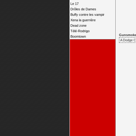
Le 17
Drôles de Dames
Buffy contre les vampir
Xena la guerrière
Dead zone
Télé-Rodrigo
Gunsmoke, 
Boomtown
A Dodge Cit