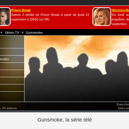
Prison Break
Veronica M
Saison 2 inédite de Prison Break à partir de jeudi 13
Du lundi a
septembre à 20h50 sur M6.
enquêtes de
septembre.
»
»
Séries TV
Gunsmoke
isodes
Etats-Un
, 20 saisons
Série a
Gunsmoke, la série télé