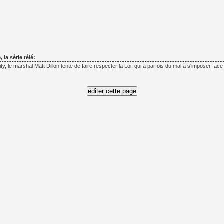
la série télé:
y, le marshal Matt Dillon tente de faire respecter la Loi, qui a parfois du mal à s'imposer face 