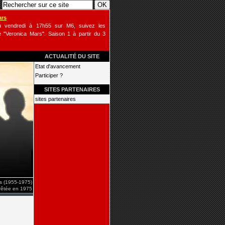
ars
u vendredi à 17h55 sur M6, suivez les
 "Veronica Mars". Saison 1 à partir du 3
ACTUALITÉ DU SITE
Etat d'avancement
Participer ?
SITES PARTENAIRES
sites partenaires
is (1955-1975)
rrêtée en 1975