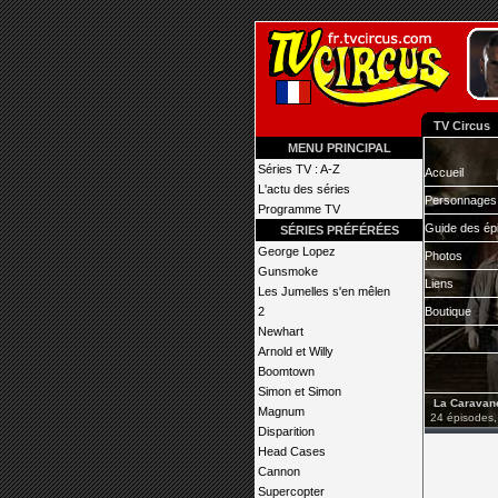
TV Circus
MENU PRINCIPAL
Séries TV : A-Z
Accueil
L'actu des séries
Personnages
Programme TV
Guide des ép
SÉRIES PRÉFÉRÉES
George Lopez
Photos
Gunsmoke
Liens
Les Jumelles s'en mêlen
2
Boutique
Newhart
Arnold et Willy
Boomtown
Simon et Simon
La Caravane
Magnum
24 épisodes,
Disparition
Head Cases
Cannon
Supercopter