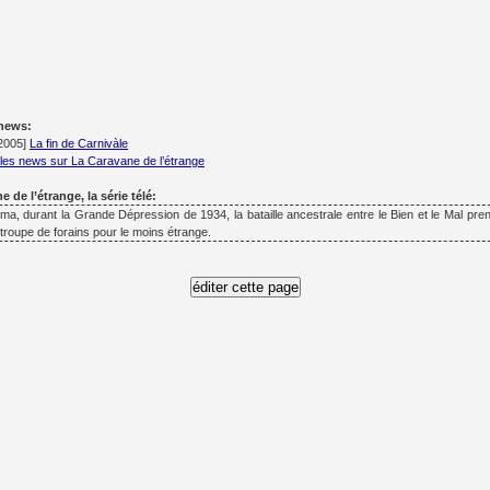
 news:
/2005]
La fin de Carnivàle
les news sur La Caravane de l’étrange
 de l’étrange, la série télé:
a, durant la Grande Dépression de 1934, la bataille ancestrale entre le Bien et le Mal pre
 troupe de forains pour le moins étrange.