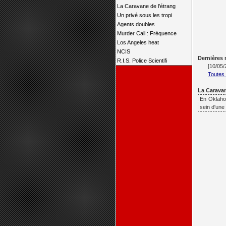
La Caravane de l’étrang
Un privé sous les tropi
Agents doubles
Murder Call : Fréquence
Los Angeles heat
NCIS
Dernières
R.I.S. Police Scientifi
[10/05
Toutes 
La Caravane
En Oklahom
sein d'une