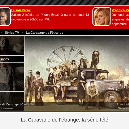
Prison Break
Veronica M
Saison 2 inédite de Prison Break à partir de jeudi 13
Du lundi a
septembre à 20h50 sur M6.
enquêtes de
septembre.
»
»
Séries TV
La Caravane de l’étrange
isodes
 de l’étrange
[Carnivàle]
Etats-Un
 2 saisons
Série a
La Caravane de l’étrange, la série télé