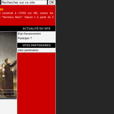
ars
u vendredi à 17h55 sur M6, suivez les
 "Veronica Mars". Saison 1 à partir du 3
ACTUALITÉ DU SITE
Etat d'avancement
Participer ?
SITES PARTENAIRES
sites partenaires
is (2003-2005)
rrêtée en 2005