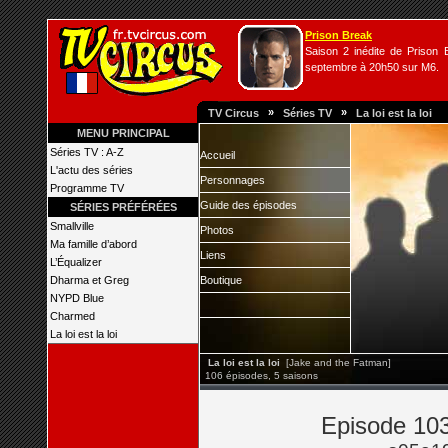
Prison Break
Saison 2 inédite de Prison B
septembre à 20h50 sur M6.
»
»
TV Circus
Séries TV
La loi est la loi
MENU PRINCIPAL
Séries TV : A-Z
Accueil
L'actu des séries
Personnages
Programme TV
Guide des épisodes
SÉRIES PRÉFÉRÉES
Smallville
Photos
Ma famille d’abord
Liens
L’Équalizer
Dharma et Greg
Boutique
NYPD Blue
Charmed
La loi est la loi
La loi est la loi
[Jake and the Fatman]
106 épisodes, 5 saisons
Episode 103 