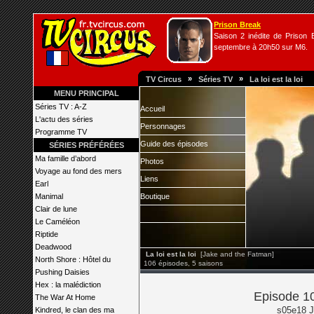
Prison Break
Saison 2 inédite de Prison B
septembre à 20h50 sur M6.
»
»
TV Circus
Séries TV
La loi est la loi
MENU PRINCIPAL
Séries TV : A-Z
Accueil
L'actu des séries
Personnages
Programme TV
Guide des épisodes
SÉRIES PRÉFÉRÉES
Ma famille d’abord
Photos
Voyage au fond des mers
Liens
Earl
Manimal
Boutique
Clair de lune
Le Caméléon
Riptide
Deadwood
La loi est la loi
[Jake and the Fatman]
North Shore : Hôtel du
106 épisodes, 5 saisons
Pushing Daisies
Hex : la malédiction
Episode 102
The War At Home
s05e18 J
Kindred, le clan des ma