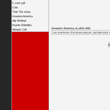
C com-ç@
Cuts
That '70s show
Invasion America
Ally McBeal
Esprits Rebelles
Invasion America, la série télé:
Sleeper Cell
Les aventures d'un jeune garçon, qui lutte pour 