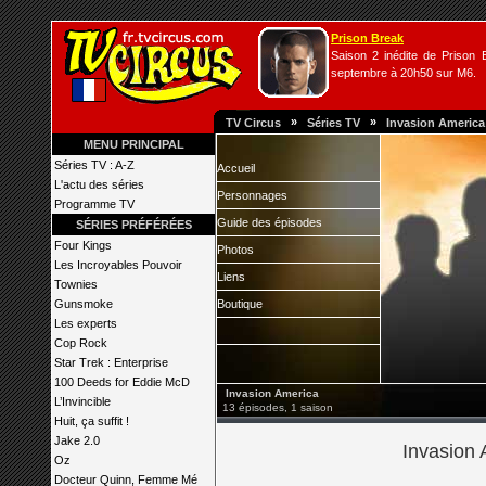
Prison Break
Saison 2 inédite de Prison B
septembre à 20h50 sur M6.
»
»
TV Circus
Séries TV
Invasion America
MENU PRINCIPAL
Séries TV : A-Z
Accueil
L'actu des séries
Personnages
Programme TV
Guide des épisodes
SÉRIES PRÉFÉRÉES
Four Kings
Photos
Les Incroyables Pouvoir
Liens
Townies
Gunsmoke
Boutique
Les experts
Cop Rock
Star Trek : Enterprise
100 Deeds for Eddie McD
Invasion America
L’Invincible
13 épisodes, 1 saison
Huit, ça suffit !
Jake 2.0
Invasion A
Oz
Docteur Quinn, Femme Mé