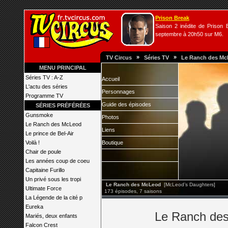
Prison Break
Saison 2 inédite de Prison B
septembre à 20h50 sur M6.
»
»
TV Circus
Séries TV
Le Ranch des M
MENU PRINCIPAL
Séries TV : A-Z
Accueil
L'actu des séries
Personnages
Programme TV
Guide des épisodes
SÉRIES PRÉFÉRÉES
Gunsmoke
Photos
Le Ranch des McLeod
Liens
Le prince de Bel-Air
Voilà !
Boutique
Chair de poule
Les années coup de coeu
Capitaine Furillo
Un privé sous les tropi
Le Ranch des McLeod
[McLeod’s Daughters]
Ultimate Force
173 épisodes, 7 saisons
La Légende de la cité p
Eureka
Le Ranch des 
Mariés, deux enfants
Falcon Crest