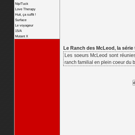
Nip/Tuck
Love Therapy
Huit, ça suffit !
Surface
Le voyageur
15/A
Mutant X
Le Ranch des McLeod, la série t
Les soeurs McLeod sont réunies
ranch familial en plein coeur du 