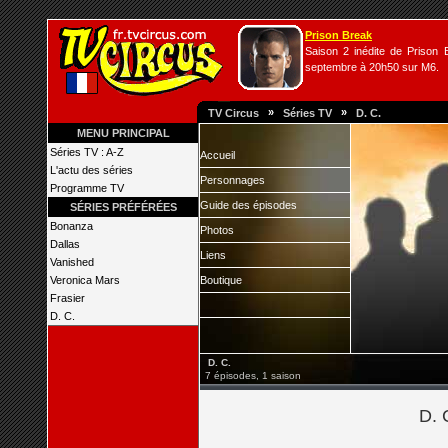
Prison Break
Saison 2 inédite de Prison B
septembre à 20h50 sur M6.
»
»
TV Circus
Séries TV
D. C.
MENU PRINCIPAL
Séries TV : A-Z
Accueil
L'actu des séries
Personnages
Programme TV
Guide des épisodes
SÉRIES PRÉFÉRÉES
Bonanza
Photos
Dallas
Liens
Vanished
Veronica Mars
Boutique
Frasier
D. C.
D. C.
7 épisodes, 1 saison
D. C