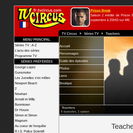
Prison Break
Saison 2 inédite de Prison B
septembre à 20h50 sur M6.
»
»
TV Circus
Séries TV
Teachers
MENU PRINCIPAL
Séries TV : A-Z
Accueil
L'actu des séries
Personnages
Programme TV
Guide des épisodes
SÉRIES PRÉFÉRÉES
George Lopez
Photos
Gunsmoke
Liens
Les Jumelles s'en mêlen
Newport Beach
Boutique
2
Newhart
Arnold et Willy
Boomtown
Teachers
Dr House
6 épisodes, 1 saison
Simon et Simon
Magnum
Teacher
Au coeur de l’enquête
R.I.S. Police Scientifi