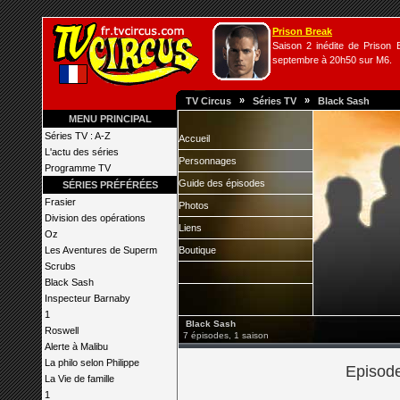
Prison Break
Saison 2 inédite de Prison B
septembre à 20h50 sur M6.
»
»
TV Circus
Séries TV
Black Sash
MENU PRINCIPAL
Séries TV : A-Z
Accueil
L'actu des séries
Personnages
Programme TV
Guide des épisodes
SÉRIES PRÉFÉRÉES
Frasier
Photos
Division des opérations
Liens
Oz
Les Aventures de Superm
Boutique
Scrubs
Black Sash
Inspecteur Barnaby
1
Black Sash
Roswell
7 épisodes, 1 saison
Alerte à Malibu
La philo selon Philippe
Episode
La Vie de famille
1