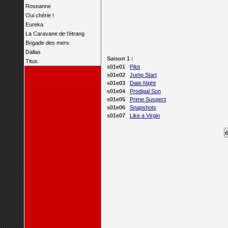
Roseanne
Oui chérie !
Eureka
La Caravane de l’étrang
Brigade des mers
Dallas
Saison 1 :
Titus
s01e01
Pilot
s01e02
Jump Start
s01e03
Date Night
s01e04
Prodigal Son
s01e05
Prime Suspect
s01e06
Snapshots
s01e07
Like a Virgin