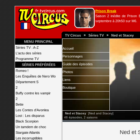
Prison Break
Saison 2 inédite de Prison B
septembre à 20h50 sur M6.
»
»
TV Circus
Séries TV
Ned et Stacey
MENU PRINCIPAL
Séries TV : A-Z
Accueil
L'actu des séries
Personnages
Programme TV
Guide des épisodes
SÉRIES PRÉFÉRÉES
Romeo !
Photos
Les Enquêtes de Nero Wo
Liens
Département S
2
Boutique
Buffy contre les vampir
2
Bette
Les Contes d’Avonlea
Ned et Stacey
[Ned and Stacey]
Lost : Les disparus
46 épisodes, 2 saisons
Black Scorpion
Un tamdem de choc
Ned et S
Stargate Atlantis
Les incorruptibles