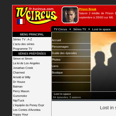
Prison Break
Saison 2 inédite de Prison B
septembre à 20h50 sur M6.
»
»
TV Circus
Séries TV
Lost in space
MENU PRINCIPAL
Séries TV : A-Z
Accueil
L'actu des séries
Personnages
Programme TV
Guide des épisodes
SÉRIES PRÉFÉRÉES
Simon et Simon
Photos
La loi de Los-Angeles
Liens
Jonathan Creek
Charmed
Boutique
Arnold et Willy
Dr House
Batman
Perry Mason
Lost in space
Gunsmoke
84 épisodes, 3 saisons
Nip/Tuck
L'équipée du Poney Expr
Lost in 
Les Contes d’Avonlea
Happy Hour