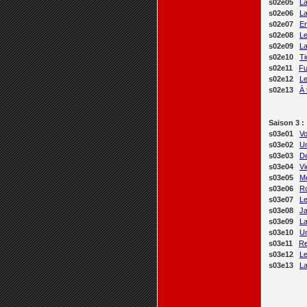
s02e05
La
s02e06
La
s02e07
En
s02e08
Le
s02e09
La
s02e10
Ti
s02e11
Fu
s02e12
L
s02e13
À 
Saison 3 :
s03e01
Vo
s03e02
Un
s03e03
De
s03e04
Vi
s03e05
M
s03e06
Ro
s03e07
L
s03e08
Ja
s03e09
La
s03e10
Un
s03e11
Re
s03e12
Le
s03e13
L