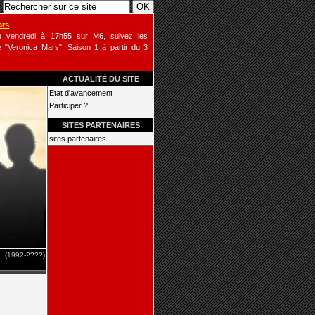
ars
u vendredi à 17h55 sur M6, suivez les
 "Veronica Mars". Saison 1 à partir du 3
ACTUALITÉ DU SITE
Etat d'avancement
Participer ?
SITES PARTENAIRES
sites partenaires
(1992-????)