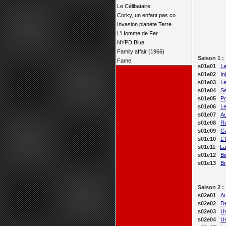
Le Célibataire
Corky, un enfant pas co
Invasion planète Terre
L'Homme de Fer
NYPD Blue
Family affair (1966)
Saison 1 :
Fame
s01e01
La
s01e02
In
s01e03
Le
s01e04
Se
s01e05
Po
s01e06
L
s01e07
Au
s01e08
R
s01e09
Ga
s01e10
L'
s01e11
La
s01e12
Bi
s01e13
B
Saison 2 :
s02e01
Au
s02e02
De
s02e03
Un
s02e04
U