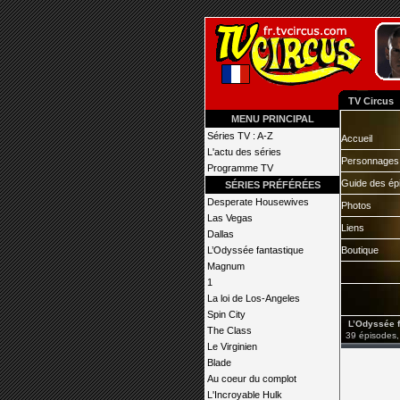
TV Circus
MENU PRINCIPAL
Séries TV : A-Z
Accueil
L'actu des séries
Personnages
Programme TV
Guide des ép
SÉRIES PRÉFÉRÉES
Desperate Housewives
Photos
Las Vegas
Liens
Dallas
L’Odyssée fantastique
Boutique
Magnum
1
La loi de Los-Angeles
Spin City
L’Odyssée f
The Class
39 épisodes,
Le Virginien
Blade
Au coeur du complot
L'Incroyable Hulk