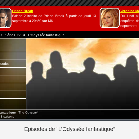
Prison Break
Veronica M
Saison 2 inédite de Prison Break à partir de jeudi 13
Du lundi a
septembre à 20h50 sur M6.
enquêtes de
septembre.
»
»
Séries TV
L’Odyssée fantastique
isodes
antastique
[The Odyssey]
 3 saisons
Episodes de "L’Odyssée fantastique"