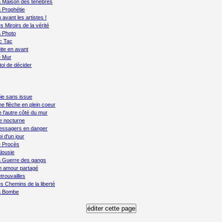
 Maison des ténèbres
 Prophétie
 avant les artistes !
s Miroirs de la vérité
 Photo
c Tac
ite en avant
e Mur
toi de décider
ie sans issue
e flèche en plein coeur
 l'autre côté du mur
e nocturne
essagers en danger
i d'un jour
e Procès
lousie
 Guerre des gangs
 amour partagé
trouvailles
s Chemins de la liberté
a Bombe