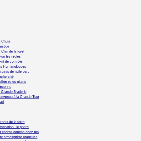
 Chute
justice
 Clan de la forêt
lon les règles
int de contrôle
es Humanologues
 pays de nulle part
echerché
lilée et les gitans
Inconnu
 Grande Braderie
envenue à la Grande Tour
rad
 bout de la terre
stination : le phare
 endroit comme chez moi
ne atmosphère orageuse