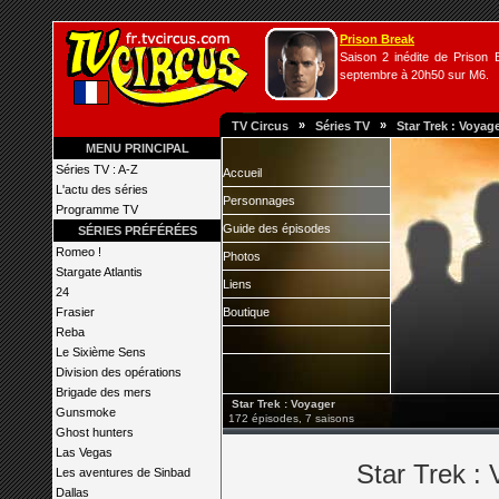
Prison Break
Saison 2 inédite de Prison B
septembre à 20h50 sur M6.
»
»
TV Circus
Séries TV
Star Trek : Voyag
MENU PRINCIPAL
Séries TV : A-Z
Accueil
L'actu des séries
Personnages
Programme TV
Guide des épisodes
SÉRIES PRÉFÉRÉES
Romeo !
Photos
Stargate Atlantis
Liens
24
Frasier
Boutique
Reba
Le Sixième Sens
Division des opérations
Brigade des mers
Star Trek : Voyager
Gunsmoke
172 épisodes, 7 saisons
Ghost hunters
Las Vegas
Star Trek : 
Les aventures de Sinbad
Dallas