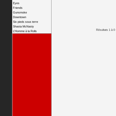
Eyes
Friends
Gunsmoke
Downtown
Six pieds sous terre
Shasta McNasty
Résultats 1 à 0 
L’Homme à la Rolls