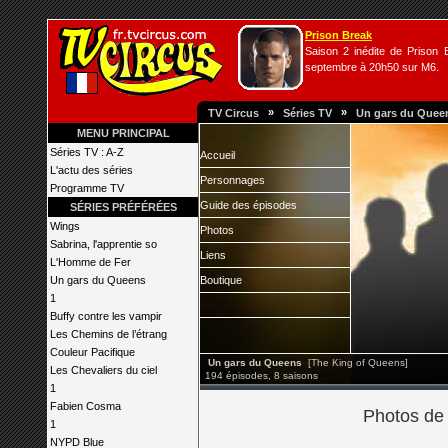
Prison Break
Saison 2 inédite de Prison B
septembre à 20h50 sur M6.
»
»
TV Circus
Séries TV
Un gars du Quee
MENU PRINCIPAL
Séries TV : A-Z
Accueil
L'actu des séries
Personnages
Programme TV
Guide des épisodes
SÉRIES PRÉFÉRÉES
Wings
Photos
Sabrina, l'apprentie so
Liens
L'Homme de Fer
Un gars du Queens
Boutique
1
Buffy contre les vampir
Les Chemins de l’étrang
Couleur Pacifique
Un gars du Queens
[The King of Queens]
Les Chevaliers du ciel
194 épisodes, 8 saisons
1
Fabien Cosma
Photos de
1
NYPD Blue