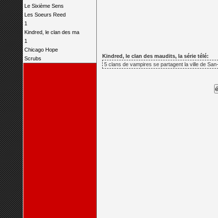
Le Sixième Sens
Les Soeurs Reed
1
Kindred, le clan des ma
1
Chicago Hope
Kindred, le clan des maudits, la série télé:
Scrubs
5 clans de vampires se partagent la ville de San