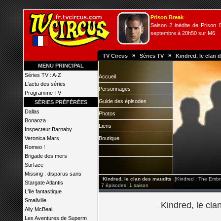
Prison Break
Saison 2 inédite de Prison B
septembre à 20h50 sur M6.
»
»
TV Circus
Séries TV
Kindred, le clan 
MENU PRINCIPAL
Séries TV : A-Z
Accueil
L'actu des séries
Personnages
Programme TV
Guide des épisodes
SÉRIES PRÉFÉRÉES
Dallas
Photos
Bonanza
Liens
Inspecteur Barnaby
Veronica Mars
Boutique
Romeo !
Brigade des mers
Surface
Missing : disparus sans
Kindred, le clan des maudits
[Kindred : The Emb
Stargate Atlantis
7 épisodes, 1 saison
L'île fantastique
Smallville
Kindred, le cla
Ally McBeal
Les Aventures de Superm