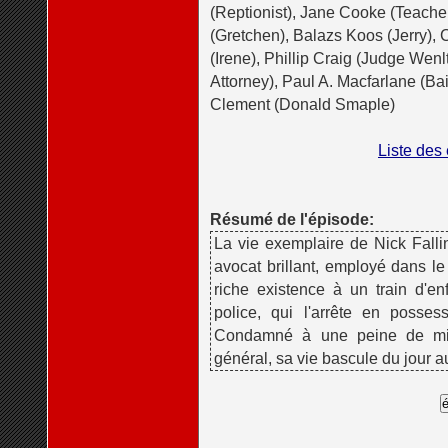
(Reptionist), Jane Cooke (Teacher
(Gretchen), Balazs Koos (Jerry), 
(Irene), Phillip Craig (Judge Wenl
Attorney), Paul A. Macfarlane (Bai
Clement (Donald Smaple)
Liste des
Résumé de l'épisode:
La vie exemplaire de Nick Falli
avocat brillant, employé dans le
riche existence à un train d'enf
police, qui l'arrête en posses
Condamné à une peine de mill
général, sa vie bascule du jour a