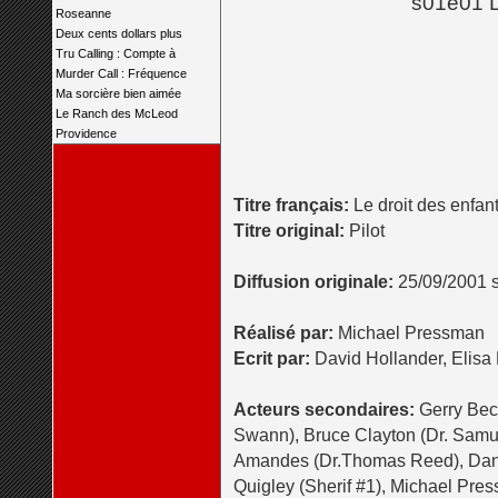
s01e01 L
Roseanne
Deux cents dollars plus
Tru Calling : Compte à
Murder Call : Fréquence
Ma sorcière bien aimée
Le Ranch des McLeod
Providence
Titre français:
Le droit des enfan
Titre original:
Pilot
Diffusion originale:
25/09/2001 
Réalisé par:
Michael Pressman
Ecrit par:
David Hollander, Elisa 
Acteurs secondaires:
Gerry Bec
Swann), Bruce Clayton (Dr. Samu
Amandes (Dr.Thomas Reed), Dan W
Quigley (Sherif #1), Michael Pre