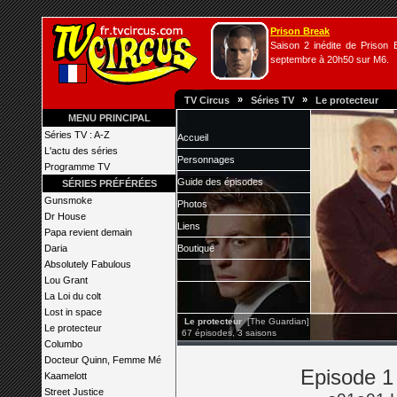
Prison Break
Saison 2 inédite de Prison B
septembre à 20h50 sur M6.
»
»
TV Circus
Séries TV
Le protecteur
MENU PRINCIPAL
Séries TV : A-Z
Accueil
L'actu des séries
Personnages
Programme TV
Guide des épisodes
SÉRIES PRÉFÉRÉES
Gunsmoke
Photos
Dr House
Liens
Papa revient demain
Daria
Boutique
Absolutely Fabulous
Lou Grant
La Loi du colt
Lost in space
Le protecteur
[The Guardian]
Le protecteur
67 épisodes, 3 saisons
Columbo
Docteur Quinn, Femme Mé
Episode 1 
Kaamelott
Street Justice