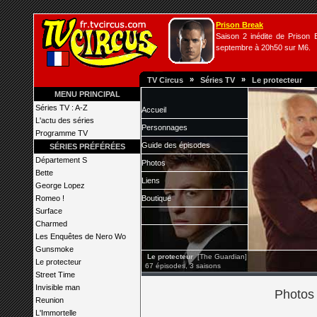
Prison Break
Saison 2 inédite de Prison B
septembre à 20h50 sur M6.
»
»
TV Circus
Séries TV
Le protecteur
MENU PRINCIPAL
Séries TV : A-Z
Accueil
L'actu des séries
Personnages
Programme TV
Guide des épisodes
SÉRIES PRÉFÉRÉES
Département S
Photos
Bette
Liens
George Lopez
Romeo !
Boutique
Surface
Charmed
Les Enquêtes de Nero Wo
Gunsmoke
Le protecteur
[The Guardian]
Le protecteur
67 épisodes, 3 saisons
Street Time
Invisible man
Photos 
Reunion
L'Immortelle