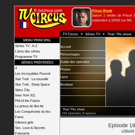
Prison Break
Saison 2 inédite de Prison B
septembre à 20h50 sur M6.
»
»
TV Circus
Séries TV
That '70s show
MENU PRINCIPAL
Séries TV : A-Z
Accueil
L'actu des séries
Personnages
Programme TV
Guide des épisodes
SÉRIES PRÉFÉRÉES
4
Photos
Les Incroyables Pouvoir
Liens
Star Trek : La nouvelle
Star Trek : Deep Space
Boutique
Spicy City
New York 911
Phil of the Future
Le prince de Bel-Air
That '70s show
Les Conquérants du feu
194 épisodes, 8 saisons
Fame
Gilmore girls
Episode 18
Sex, Love & Secrets
s08e04 
Futurama