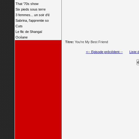
That '70s show
Six pieds sous terre
3 femmes... un soir d'é
Sabrina, l'apprentie so
Cuts
Le flic de Shangaï
Océane
Titre:
You're My Best Friend
<-- Episode précédent --
Liste 