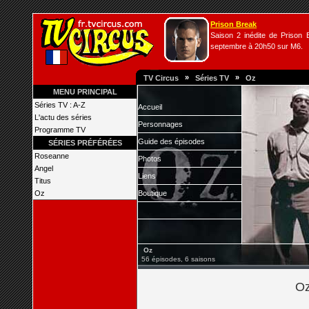
Prison Break
Saison 2 inédite de Prison B
septembre à 20h50 sur M6.
»
»
TV Circus
Séries TV
Oz
MENU PRINCIPAL
Séries TV : A-Z
Accueil
L'actu des séries
Personnages
Programme TV
Guide des épisodes
SÉRIES PRÉFÉRÉES
Roseanne
Photos
Angel
Liens
Titus
Oz
Boutique
Oz
56 épisodes, 6 saisons
Oz