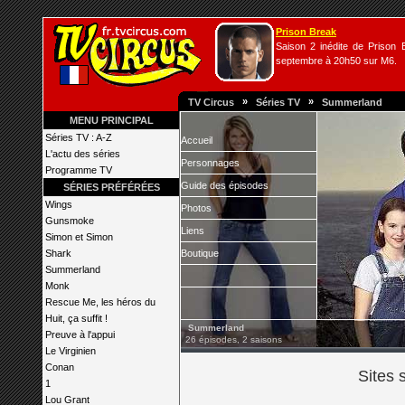
Prison Break
Saison 2 inédite de Prison B
septembre à 20h50 sur M6.
»
»
TV Circus
Séries TV
Summerland
MENU PRINCIPAL
Séries TV : A-Z
Accueil
L'actu des séries
Personnages
Programme TV
Guide des épisodes
SÉRIES PRÉFÉRÉES
Wings
Photos
Gunsmoke
Liens
Simon et Simon
Shark
Boutique
Summerland
Monk
Rescue Me, les héros du
Huit, ça suffit !
Summerland
Preuve à l'appui
26 épisodes, 2 saisons
Le Virginien
Conan
Sites 
1
Lou Grant