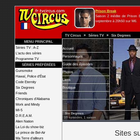
Prison Break
Saison 2 inédite de Prison B
septembre à 20h50 sur M6.
»
»
TV Circus
Séries TV
Six Degrees
MENU PRINCIPAL
Séries TV : A-Z
Accueil
L'actu des séries
Personnages
Programme TV
Guide des épisodes
SÉRIES PRÉFÉRÉES
Gunsmoke
Photos
Hawaï, Police d'État
Liens
Code Eternity
Six Degrees
Boutique
Friends
Chroniques d'Alabama
Mork and Mindy
MI-5
Six Degrees
D.R.E.A.M.
10 épisodes, 1 saison
Alien Nation
La Loi du show-biz
Sites s
Le prince de Bel-Air
Ma Terre d’ailleurs