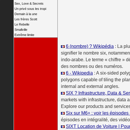
Sex, Love & Secrets
Un privé sous les tropi
Demain à la une
Les frères Scott
Le Rebelle
Smallville
Extrême limite
6 (nombre) ? Wikipédia
: La pl
signifier le nombre six, notamme
indo-arabe. Le terme « chiffre » dé
des nombres ou des numéros.
6 - Wikipedia
: A six-sided poly
polygons capable of tiling the pl
internal and external angles.
SIX ? Infrastructure, Data & Se
markets with infrastructure, data 
Explore our products and services
Six sur M6+ : voir les épisodes
épisodes en intégralité, des vidéo
SIXT Location de Voiture | Pou