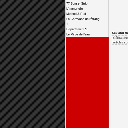
77 Sunset Strip
L'Immortelle
Method & Red
La Caravane de l’étrang
1
Département S
Sex and the
Le Miroir de l'eau
Célibatair
articles s