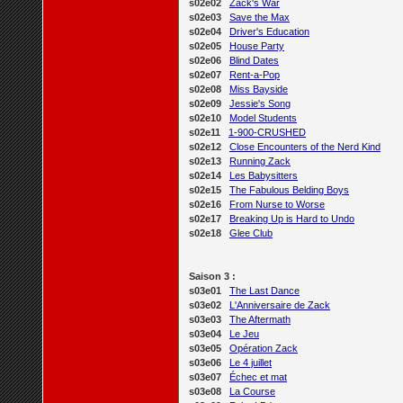
s02e02
Zack's War
s02e03
Save the Max
s02e04
Driver's Education
s02e05
House Party
s02e06
Blind Dates
s02e07
Rent-a-Pop
s02e08
Miss Bayside
s02e09
Jessie's Song
s02e10
Model Students
s02e11
1-900-CRUSHED
s02e12
Close Encounters of the Nerd Kind
s02e13
Running Zack
s02e14
Les Babysitters
s02e15
The Fabulous Belding Boys
s02e16
From Nurse to Worse
s02e17
Breaking Up is Hard to Undo
s02e18
Glee Club
Saison 3 :
s03e01
The Last Dance
s03e02
L'Anniversaire de Zack
s03e03
The Aftermath
s03e04
Le Jeu
s03e05
Opération Zack
s03e06
Le 4 juillet
s03e07
Échec et mat
s03e08
La Course