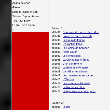
Anges de choc
Geena
Dieu, le Diable et Bob
Sabrina, l'apprentie so
The Fast Show
Le Bleu de l'Océan
Saison 1 :
1
s01e01
Concours de danse chez Max
s01e02
Lisa et sa carte de crédit
s01e03
Le Coup de foudre
s01e04
Distraction fatale
s01e05
La Copine de Screech
s01e06
Aloha Slater
s01e07
Le Remplaçant
s01e08
La Crème des crèmes
s01e09
Chef contre chef
s01e10
La Belle et le Ringard
s01e11
L'amitié et les affaires
s01e12
Les mamans et les papas
s01e13
L'Élection
s01e14
La cassette subliminale
s01e15
Le Roi de la colline
s01e16
Le tigre aime les pom-poms
Saison 2 :
s02e01
Le bal