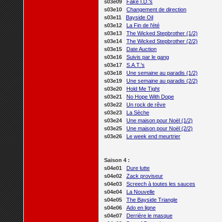
s03e09
Fake I.D.'s
s03e10
Changement de direction
s03e11
Bayside Oil
s03e12
La Fin de l'été
s03e13
The Wicked Stepbrother (1/2)
s03e14
The Wicked Stepbrother (2/2)
s03e15
Date Auction
s03e16
Suivis par le gang
s03e17
S.A.T.'s
s03e18
Une semaine au paradis (1/2)
s03e19
Une semaine au paradis (2/2)
s03e20
Hold Me Tight
s03e21
No Hope With Dope
s03e22
Un rock de rêve
s03e23
La Sèche
s03e24
Une maison pour Noël (1/2)
s03e25
Une maison pour Noël (2/2)
s03e26
Le week end meurtrier
Saison 4 :
s04e01
Dure lutte
s04e02
Zack proviseur
s04e03
Screech à toutes les sauces
s04e04
La Nouvelle
s04e05
The Bayside Triangle
s04e06
Ado en ligne
s04e07
Derrière le masque