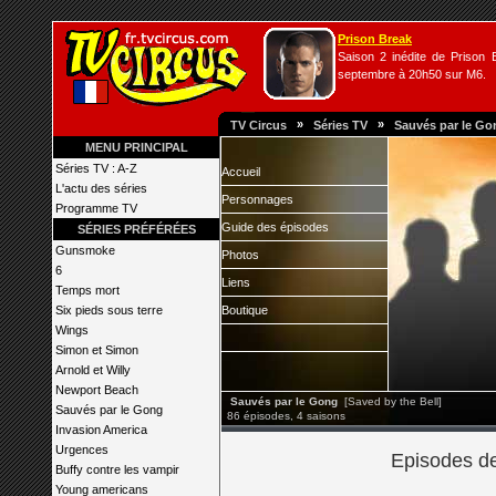
Prison Break
Saison 2 inédite de Prison B
septembre à 20h50 sur M6.
»
»
TV Circus
Séries TV
Sauvés par le Go
MENU PRINCIPAL
Séries TV : A-Z
Accueil
L'actu des séries
Personnages
Programme TV
Guide des épisodes
SÉRIES PRÉFÉRÉES
Gunsmoke
Photos
6
Liens
Temps mort
Six pieds sous terre
Boutique
Wings
Simon et Simon
Arnold et Willy
Newport Beach
Sauvés par le Gong
[Saved by the Bell]
Sauvés par le Gong
86 épisodes, 4 saisons
Invasion America
Urgences
Episodes de
Buffy contre les vampir
Young americans