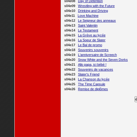
s04e08
Day of Detention
s04e09
Wrestling with the Future
s04e10
Drinking and Driving
s04e11
Love Machine
s04e12
Le Seigneur des anneaux
s04e13
Saint Valentin
s04e14
Le Testament
s04e15
La Grève au lycée
s04e16
La Soeur de Slater
s04e17
Le Bal de promo
s04e18
Souvenirs souvenirs
s04e19
L'anniversaire de Screech
s04e20
Snow White and the Seven Dorks
s04e21
Allo papa, ici bébé !
s04e22
Souvenirs de vacances
s04e23
Slater's Friend
s04e24
La Chanson du lycée
s04e25
The Time Capsule
s04e26
Remise de diplômes