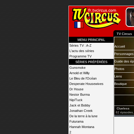
TV Circus
MENU PRINCIPAL
Séries TV : A-Z
Accueil
L'actu des séries
Personnages
Programme TV
Guide des ép
SÉRIES PRÉFÉRÉES
Gunsmoke
Photos
Arnold et Willy
Liens
Le Bleu de l'Océan
Desperate Housewives
Boutique
Dr House
Nestor Burma
Nip/Tuck
Jack et Bobby
Clueless
Jonathan Creek
62 épisodes,
De la terre à la lune
Futurama
Hannah Montana
2