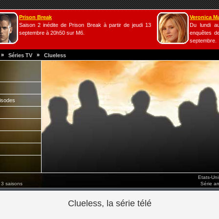
Prison Break
Veronica M
Saison 2 inédite de Prison Break à partir de jeudi 13
Du lundi a
septembre à 20h50 sur M6.
enquêtes de
septembre.
»
»
Séries TV
Clueless
isodes
Etats-Un
 3 saisons
Série a
Clueless, la série télé