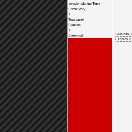
Invasion planète Terre
Crime Story
1
Tous pareil
Clueless
1
Clueless, l
Everwood
D'après le