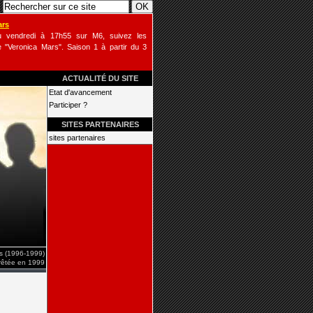
ars
u vendredi à 17h55 sur M6, suivez les
 "Veronica Mars". Saison 1 à partir du 3
ACTUALITÉ DU SITE
Etat d'avancement
Participer ?
SITES PARTENAIRES
sites partenaires
is (1996-1999)
rrêtée en 1999