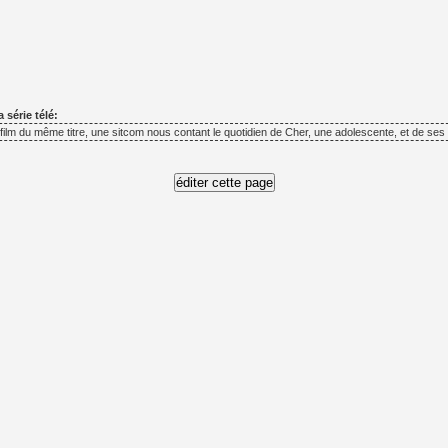
a série télé:
 film du même titre, une sitcom nous contant le quotidien de Cher, une adolescente, et de ses