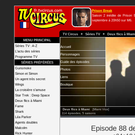
Prison Break
Saison 2 inédite de Prison B
septembre à 20h50 sur M6.
»
»
TV Circus
Séries TV
Deux flics à Miam
MENU PRINCIPAL
Séries TV : A-Z
Accueil
L'actu des séries
Personnages
Programme TV
Guide des épisodes
SÉRIES PRÉFÉRÉES
Gunsmoke
Photos
Simon et Simon
Liens
Un agent très secret
Wings
Boutique
La croisière s'amuse
Star Trek : Deep Space
Deux flics à Miami
Fame
Deux flics à Miami
[Miami Vice]
Shark
114 épisodes, 5 saisons
Léa Parker
Agents doubles
Episode 88 de
Malcolm
Rick Hunter