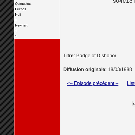
s04e18 
Quintuplets
Friends
Huff
1
Newhart
1
1
Titre:
Badge of Dishonor
Diffusion originale:
18/03/1988
<-- Episode précédent --
Lis