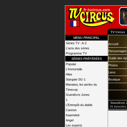
TV Circus
MENU PRINCIPAL
Séries TV : A-Z
Accueil
L'actu des séries
Personnages
Programme TV
Guide des ép
SÉRIES PRÉFÉRÉES
Popular
Photos
L'Immortelle
Liens
Alias
Stargate SG-1
Boutique
Manatea, les perles du
Timecop
Guenièvre Jones
1
Guenièvre 
L’Entrepôt du diable
26 épisodes,
Cannon
Kaamelott
Angel
Les experts