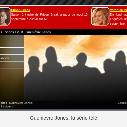
Prison Break
Veronica M
Saison 2 inédite de Prison Break à partir de jeudi 13
Du lundi a
septembre à 20h50 sur M6.
enquêtes de
septembre.
»
»
Séries TV
Guenièvre Jones
isodes
Jones
[Guinevere Jones]
Canada
 2 saisons
Guenièvre Jones, la série télé