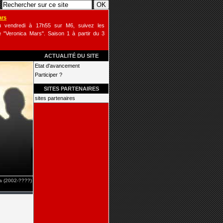
ars
u vendredi à 17h55 sur M6, suivez les
 "Veronica Mars". Saison 1 à partir du 3
ACTUALITÉ DU SITE
Etat d'avancement
Participer ?
SITES PARTENAIRES
sites partenaires
 (2002-????)