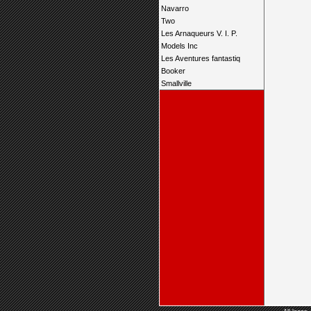
Navarro
Two
Les Arnaqueurs V. I. P.
Models Inc
Les Aventures fantastiq
Booker
Smallville