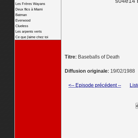
s04e14 
Les Frères Wayans
Deux flics à Miami
Batman
Everwood
Clueless
Les arpents verts
Ce que j'aime chez toi
Titre:
Baseballs of Death
Diffusion originale:
19/02/1988
<-- Episode précédent --
Lis