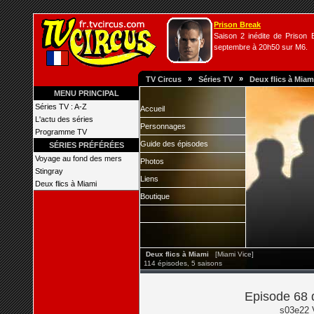
Prison Break
Saison 2 inédite de Prison B
septembre à 20h50 sur M6.
»
»
TV Circus
Séries TV
Deux flics à Miam
MENU PRINCIPAL
Séries TV : A-Z
Accueil
L'actu des séries
Personnages
Programme TV
Guide des épisodes
SÉRIES PRÉFÉRÉES
Voyage au fond des mers
Photos
Stingray
Liens
Deux flics à Miami
Boutique
Deux flics à Miami
[Miami Vice]
114 épisodes, 5 saisons
Episode 68 d
s03e22 V