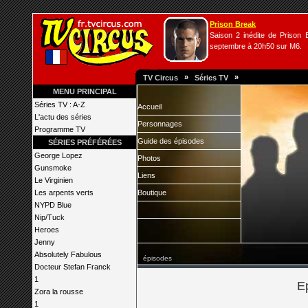
Prison Break
Saison 2 inédite de Prison B
septembre à 20h50 sur M6.
»
»
TV Circus
Séries TV
MENU PRINCIPAL
Séries TV : A-Z
Accueil
L'actu des séries
Personnages
Programme TV
Guide des épisodes
SÉRIES PRÉFÉRÉES
George Lopez
Photos
Gunsmoke
Liens
Le Virginien
Les arpents verts
Boutique
NYPD Blue
Nip/Tuck
Heroes
Jenny
Absolutely Fabulous
épisodes
Docteur Stefan Franck
1
E
Zora la rousse
1