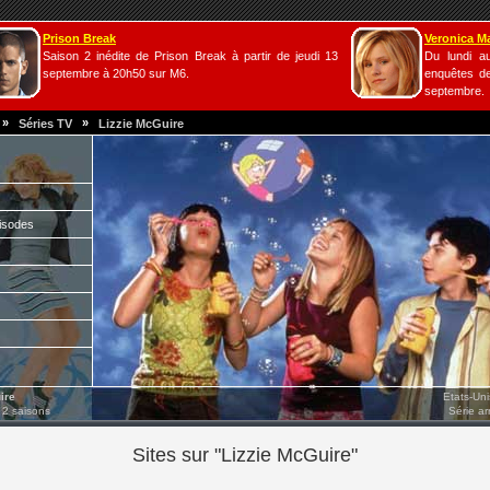
Prison Break
Veronica M
Saison 2 inédite de Prison Break à partir de jeudi 13
Du lundi a
septembre à 20h50 sur M6.
enquêtes de
septembre.
»
»
Séries TV
Lizzie McGuire
isodes
ire
Etats-Un
 2 saisons
Série a
Sites sur "Lizzie McGuire"