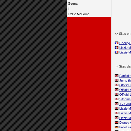
Geena
1
Lizzie McGuire
>> Sites en 
CherryH
Lizzie Mc
Lizzie M
>> Sites da
Fanficit
Jump th
Officia
Officia
Official
Sitcoms 
TV Guid
Lizzie 
Lizzie M
Lizzie M
Disney 
kabel ei