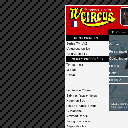
TV Circus
MENU PRINCIPAL
Séries TV : A-Z
Accueil
L'actu des séries
Personnages
Programme TV
Guide des ép
SÉRIES PRÉFÉRÉES
Temps mort
Photos
Moesha
Liens
Halifax
1
Boutique
1
Le Bleu de l'Océan
Sabrina, l'apprentie so
Hyperion Bay
Lizzie McGu
Dieu, le Diable et Bob
65 épisodes,
Gunsmoke
Newport Beach
Young americans
Anges de choc