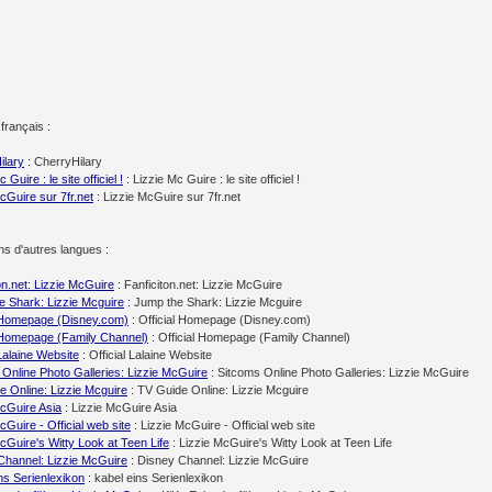
français :
ilary
: CherryHilary
 Guire : le site officiel !
: Lizzie Mc Guire : le site officiel !
cGuire sur 7fr.net
: Lizzie McGuire sur 7fr.net
ns d'autres langues :
on.net: Lizzie McGuire
: Fanficiton.net: Lizzie McGuire
e Shark: Lizzie Mcguire
: Jump the Shark: Lizzie Mcguire
l Homepage (Disney.com)
: Official Homepage (Disney.com)
l Homepage (Family Channel)
: Official Homepage (Family Channel)
 Lalaine Website
: Official Lalaine Website
Online Photo Galleries: Lizzie McGuire
: Sitcoms Online Photo Galleries: Lizzie McGuire
e Online: Lizzie Mcguire
: TV Guide Online: Lizzie Mcguire
McGuire Asia
: Lizzie McGuire Asia
cGuire - Official web site
: Lizzie McGuire - Official web site
cGuire's Witty Look at Teen Life
: Lizzie McGuire's Witty Look at Teen Life
Channel: Lizzie McGuire
: Disney Channel: Lizzie McGuire
ns Serienlexikon
: kabel eins Serienlexikon