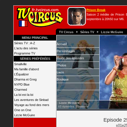
Prison Break
Saison 2 inédite de Prison B
septembre à 20h50 sur M6.
»
»
TV Circus
Séries TV
Lizzie McGuire
MENU PRINCIPAL
Séries TV : A-Z
Accueil
L'actu des séries
Personnages
Programme TV
Guide des épisodes
SÉRIES PRÉFÉRÉES
Smallville
Photos
Ma famille d’abord
Liens
L’Équalizer
Dharma et Greg
Boutique
NYPD Blue
Charmed
La loi est la loi
Les aventures de Sinbad
Lizzie McGuire
Voyage au fond des mers
65 épisodes, 2 saisons
One on One
Lizzie McGuire
Episode 2
s01e2