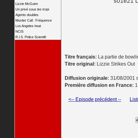
s01e21 L
Lizzie McGuire
Un privé sous les tropi
Agents doubles
Murder Call : Fréquence
Los Angeles heat
NCIS
R.I.S. Police Scientifi
Titre français:
La partie de bowli
Titre original:
Lizzie Strikes Out
Diffusion originale:
31/08/2001 
Première diffusion en France:
1
<-- Episode précédent --
Lis