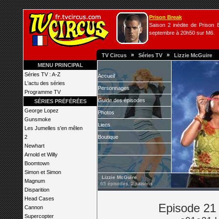
Prison Break
Saison 2 inédite de Prison B
septembre à 20h50 sur M6.
»
»
TV Circus
Séries TV
Lizzie McGuire
MENU PRINCIPAL
Séries TV : A-Z
Accueil
L'actu des séries
Personnages
Programme TV
Guide des épisodes
SÉRIES PRÉFÉRÉES
George Lopez
Photos
Gunsmoke
Liens
Les Jumelles s'en mêlen
2
Boutique
Newhart
Arnold et Willy
Boomtown
Simon et Simon
Lizzie McGuire
Magnum
65 épisodes, 2 saisons
Disparition
Head Cases
Episode 21 
Cannon
Supercopter