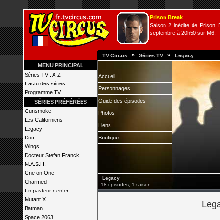
Prison Break
Saison 2 inédite de Prison B
septembre à 20h50 sur M6.
»
»
TV Circus
Séries TV
Legacy
MENU PRINCIPAL
Séries TV : A-Z
Accueil
L'actu des séries
Personnages
Programme TV
Guide des épisodes
SÉRIES PRÉFÉRÉES
Gunsmoke
Photos
Les Californiens
Liens
Legacy
Doc
Boutique
Wings
Docteur Stefan Franck
M.A.S.H.
One on One
Legacy
Charmed
18 épisodes, 1 saison
Un pasteur d’enfer
Mutant X
Lega
Batman
Space 2063