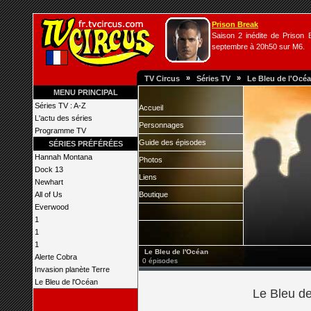
Prison Break
Saison 2 inédite de Prison B
septembre à 20h50 sur M6.
»
»
TV Circus
Séries TV
Le Bleu de l'Océ
MENU PRINCIPAL
Séries TV : A-Z
Accueil
L'actu des séries
Personnages
Programme TV
Guide des épisodes
SÉRIES PRÉFÉRÉES
Hannah Montana
Photos
Dock 13
Liens
Newhart
All of Us
Boutique
Everwood
1
1
1
Le Bleu de l'Océan
Alerte Cobra
0 épisodes
Invasion planète Terre
Le Bleu de l'Océan
Le Bleu de 