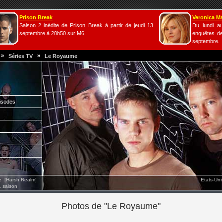
Prison Break
Veronica M
Saison 2 inédite de Prison Break à partir de jeudi 13
Du lundi a
septembre à 20h50 sur M6.
enquêtes de
septembre.
»
»
Séries TV
Le Royaume
isodes
e
[Harsh Realm]
Etats-Un
1 saison
Photos de "Le Royaume"