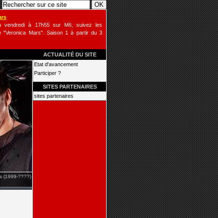
ars
u vendredi à 17h55 sur M6, suivez les
 "Veronica Mars". Saison 1 à partir du 3
ACTUALITÉ DU SITE
Etat d'avancement
Participer ?
SITES PARTENAIRES
sites partenaires
is (1999-????)