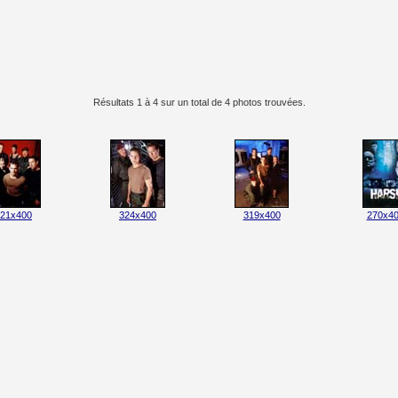
Résultats 1 à 4 sur un total de 4 photos trouvées.
21x400
324x400
319x400
270x4