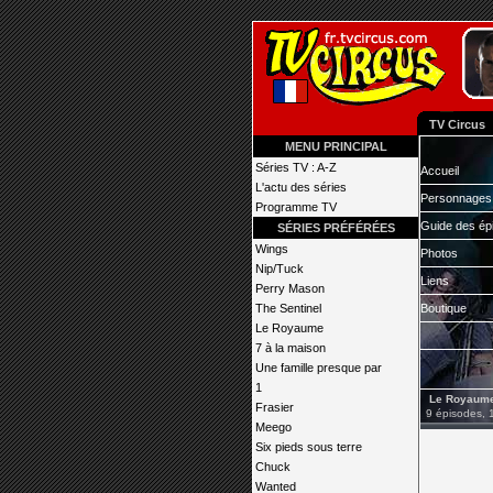
TV Circus
MENU PRINCIPAL
Séries TV : A-Z
Accueil
L'actu des séries
Personnages
Programme TV
Guide des ép
SÉRIES PRÉFÉRÉES
Wings
Photos
Nip/Tuck
Liens
Perry Mason
The Sentinel
Boutique
Le Royaume
7 à la maison
Une famille presque par
1
Le Royaum
Frasier
9 épisodes, 
Meego
Six pieds sous terre
Chuck
Wanted