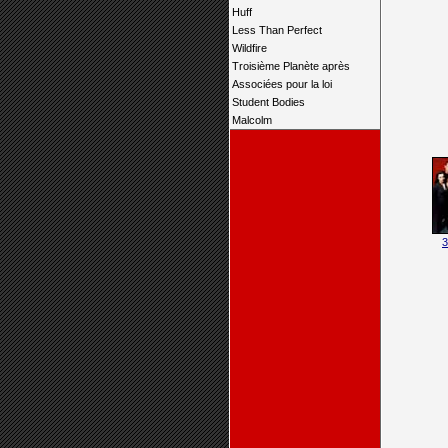
Huff
Less Than Perfect
Wildfire
Troisième Planète après
Associées pour la loi
Student Bodies
Malcolm
3