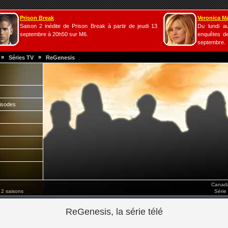
Prison Break
Veronica M
Saison 2 inédite de Prison Break à partir de jeudi 13
Du lundi a
septembre à 20h50 sur M6.
enquêtes de
septembre.
»
»
Séries TV
ReGenesis
isodes
Canada
 2 saisons
Série
ReGenesis, la série télé