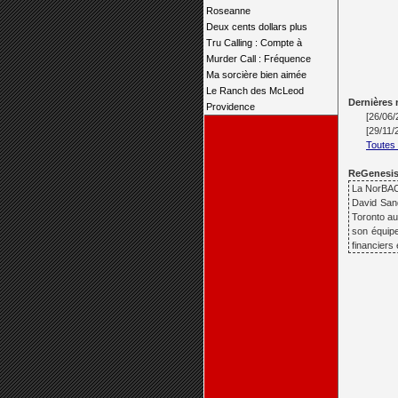
Roseanne
Deux cents dollars plus
Tru Calling : Compte à
Murder Call : Fréquence
Ma sorcière bien aimée
Le Ranch des McLeod
Dernières
Providence
[26/06
[29/11
Toutes
ReGenesis, 
La NorBAC 
David Sand
Toronto au
son équipe
financiers