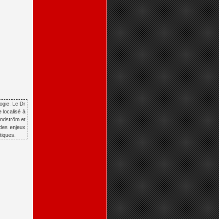
ogie. Le Dr
 localisé à
andström et
 des enjeux
tiques.