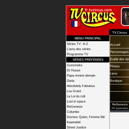
TV Circus
MENU PRINCIPAL
Séries TV : A-Z
Accueil
L'actu des séries
Personnages
Programme TV
Guide des ép
SÉRIES PRÉFÉRÉES
Gunsmoke
Photos
Dr House
Liens
Papa revient demain
Daria
Boutique
Absolutely Fabulous
Lou Grant
La Loi du colt
Lost in space
ReGenesis
ReGenesis
26 épisodes,
Columbo
Docteur Quinn, Femme Mé
Kaamelott
Street Justice