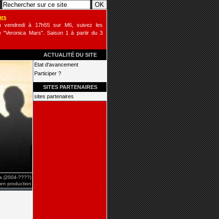
ars
u vendredi à 17h55 sur M6, suivez les
 "Veronica Mars". Saison 1 à partir du 3
ACTUALITÉ DU SITE
Etat d'avancement
Participer ?
SITES PARTENAIRES
sites partenaires
 (2004-????)
 en production