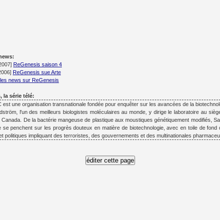
 news:
/2007]
ReGenesis saison 4
/2006]
ReGenesis sue Arte
 les news sur ReGenesis
la série télé:
est une organisation transnationale fondée pour enquêter sur les avancées de la biotechnol
ström, l'un des meilleurs biologistes moléculaires au monde, y dirige le laboratoire au siège
 Canada. De la bactérie mangeuse de plastique aux moustiques génétiquement modifiés, S
 se penchent sur les progrès douteux en matière de biotechnologie, avec en toile de fond
 et politiques impliquant des terroristes, des gouvernements et des multinationales pharmaceu