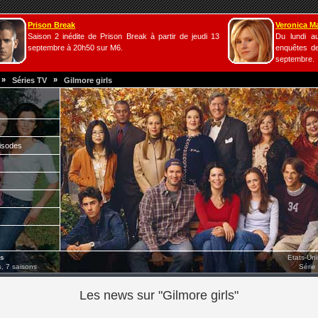
Prison Break
Veronica M
Saison 2 inédite de Prison Break à partir de jeudi 13
Du lundi a
septembre à 20h50 sur M6.
enquêtes de
septembre.
»
»
Séries TV
Gilmore girls
isodes
ls
Etats-Un
, 7 saisons
Série
Les news sur "Gilmore girls"