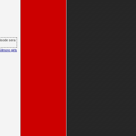
pisode sera
ilmore girls