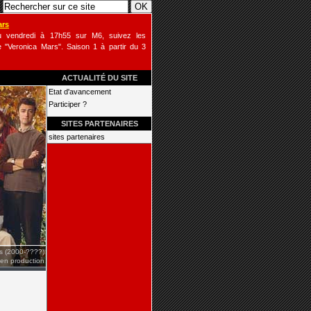
ars
u vendredi à 17h55 sur M6, suivez les
 "Veronica Mars". Saison 1 à partir du 3
ACTUALITÉ DU SITE
Etat d'avancement
Participer ?
SITES PARTENAIRES
sites partenaires
is (2000-????)
 en production