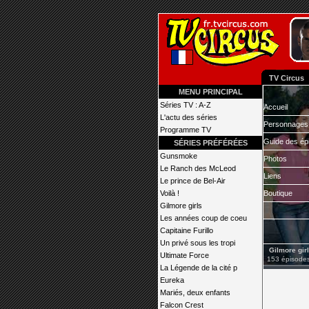
TV Circus
MENU PRINCIPAL
Séries TV : A-Z
Accueil
L'actu des séries
Personnages
Programme TV
Guide des ép
SÉRIES PRÉFÉRÉES
Gunsmoke
Photos
Le Ranch des McLeod
Liens
Le prince de Bel-Air
Voilà !
Boutique
Gilmore girls
Les années coup de coeu
Capitaine Furillo
Un privé sous les tropi
Gilmore gir
Ultimate Force
153 épisodes
La Légende de la cité p
Eureka
Mariés, deux enfants
Falcon Crest