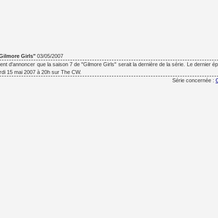
"Gilmore Girls"
03/05/2007
nt d'annoncer que la saison 7 de "Gilmore Girls" serait la dernière de la série. Le dernier é
rdi 15 mai 2007 à 20h sur The CW.
Série concernée :
G