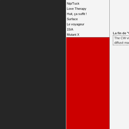
Nip/Tuck
Love Therapy
Huit, ça suffit !
Surface
Le voyageur
15/A
La fin de 
Mutant X
The CW vie
diffusé ma