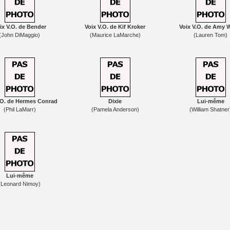
ix V.O. de Bender
Voix V.O. de Kif Kroker
Voix V.O. de Amy
(John DiMaggio)
(Maurice LaMarche)
(Lauren Tom)
.O. de Hermes Conrad
Dixie
Lui-même
(Phil LaMarr)
(Pamela Anderson)
(William Shatner
Lui-même
(Leonard Nimoy)