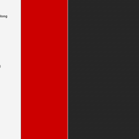
 Wong
)