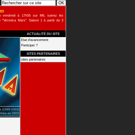
ars
u vendredi à 17h55 sur M6, suivez les
 "Veronica Mars". Saison 1 à partir du 3
ACTUALITÉ DU SITE
Etat d'avancement
Participer ?
SITES PARTENAIRES
sites partenaires
is (1999-2003)
rrêtée en 2003