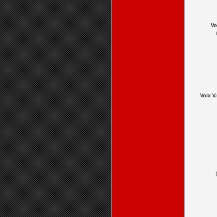
Vo
Voix V