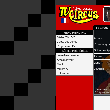
TV Circus
MENU PRINCIPAL
Séries TV : A-Z
Accueil
L'actu des séries
Personnages
Programme TV
Guide des ép
SÉRIES PRÉFÉRÉES
Deuxième chance
Photos
Arnold et Willy
Liens
Monk
Mutant X
Boutique
Futurama
Futurama
72 épisodes,