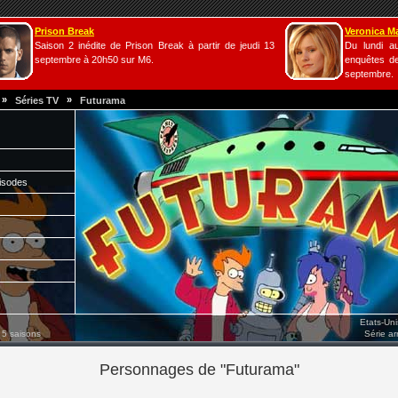
Prison Break
Veronica M
Saison 2 inédite de Prison Break à partir de jeudi 13
Du lundi a
septembre à 20h50 sur M6.
enquêtes de
septembre.
»
»
Séries TV
Futurama
isodes
Etats-Un
 5 saisons
Série a
Personnages de "Futurama"