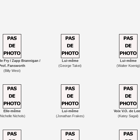
de Fry / Zapp Brannigan /
Lui-même
Lui-même
Prof. Fansworth
(George Takei)
(Walter Koenig)
(Billy West)
Elle-même
Lui-même
Voix V.O. de Lee
(Nichelle Nichols)
(Jonathan Frakes)
(Katey Sagal)