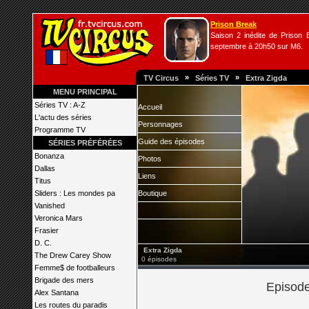
Prison Break
Saison 2 inédite de Prison B
septembre à 20h50 sur M6.
»
»
TV Circus
Séries TV
Extra Zigda
MENU PRINCIPAL
Séries TV : A-Z
Accueil
L'actu des séries
Personnages
Programme TV
Guide des épisodes
SÉRIES PRÉFÉRÉES
Bonanza
Photos
Dallas
Liens
Titus
Sliders : Les mondes pa
Boutique
Vanished
Veronica Mars
Frasier
D. C.
Extra Zigda
The Drew Carey Show
0 épisodes
Femme$ de footballeurs
Brigade des mers
Episode
Alex Santana
Les routes du paradis