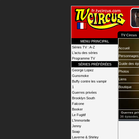
TV Circus
MENU PRINCIPAL
Séries TV : A-Z
Accueil
L'actu des séries
Personnages
Programme TV
Guide des ép
SÉRIES PRÉFÉRÉES
George Lopez
Photos
Gunsmoke
Liens
Buffy contre les vampir
1
Boutique
Guerres privées
Brooklyn South
Falcone
Booker
Guerres pri
Le Fugitif
36 épisodes,
L'Immortelle
Jenny
Soap
Laverne & Shirley