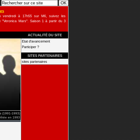
ars
u vendredi à 17h55 sur M6, suivez les
 "Veronica Mars". Saison 1 à partir du 3
ACTUALITÉ DU SITE
Etat d'avancement
Participer ?
SITES PARTENAIRES
sites partenaires
is (1991-1993)
rrêtée en 1993