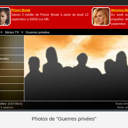
Prison Break
Veronica M
Saison 2 inédite de Prison Break à partir de jeudi 13
Du lundi a
septembre à 20h50 sur M6.
enquêtes de
septembre.
»
»
Séries TV
Guerres privées
isodes
vées
[Civil Wars]
Etats-Un
 2 saisons
Série a
Photos de "Guerres privées"