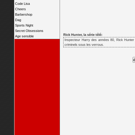
Code Lisa
Cheers
Barbershop
Dag
Sports Night
Secret Obsessions
Rick Hunter, la série télé:
Age sensible
Inspecteur Harry des années 80, Rick Hunter 
criminels sous les verrous.