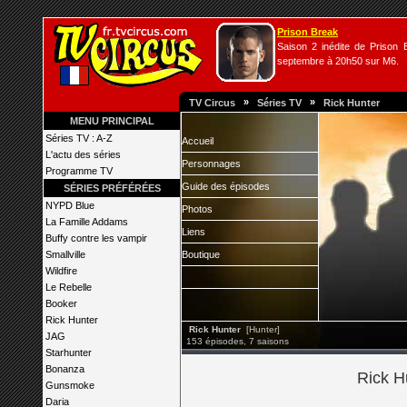
Prison Break
Saison 2 inédite de Prison B
septembre à 20h50 sur M6.
»
»
TV Circus
Séries TV
Rick Hunter
MENU PRINCIPAL
Séries TV : A-Z
Accueil
L'actu des séries
Personnages
Programme TV
Guide des épisodes
SÉRIES PRÉFÉRÉES
NYPD Blue
Photos
La Famille Addams
Liens
Buffy contre les vampir
Smallville
Boutique
Wildfire
Le Rebelle
Booker
Rick Hunter
Rick Hunter
[Hunter]
JAG
153 épisodes, 7 saisons
Starhunter
Bonanza
Rick Hu
Gunsmoke
Daria