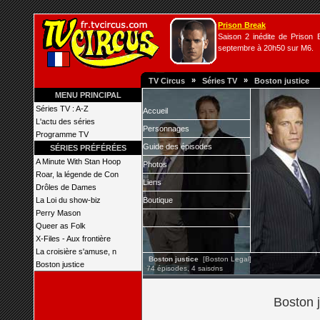
Prison Break
Saison 2 inédite de Prison B
septembre à 20h50 sur M6.
»
»
TV Circus
Séries TV
Boston justice
MENU PRINCIPAL
Séries TV : A-Z
Accueil
L'actu des séries
Personnages
Programme TV
Guide des épisodes
SÉRIES PRÉFÉRÉES
A Minute With Stan Hoop
Photos
Roar, la légende de Con
Liens
Drôles de Dames
La Loi du show-biz
Boutique
Perry Mason
Queer as Folk
X-Files - Aux frontière
La croisière s'amuse, n
Boston justice
[Boston Legal]
Boston justice
74 épisodes, 4 saisons
Boston j